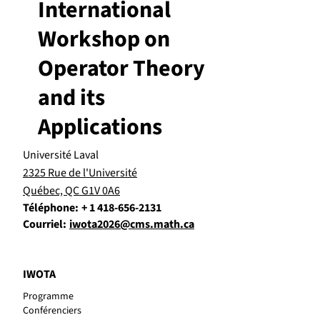
International
Workshop on
Operator Theory
and its
Applications
Université Laval
2325 Rue de l'Université
Québec, QC G1V 0A6
Téléphone:
+ 1 418-656-2131
Courriel:
iwota2026@cms.math.ca
IWOTA
Programme
Conférenciers